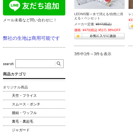
LEONIS製＜水で消える/自然に消
レ
える＞ペンセット
メール未着など問い合わせに！
¥3
メーカー定価:
¥847
(税込)
価格:
¥470
(税込 ¥517)
38%OFF
弊社の生地は商用可能です
3件中1件～3件を表示
商品カテゴリ
オリジナル商品
天竺・フライス
スムース・ポンチ
接結・ワッフル
裏毛・裏起毛
ジャガード