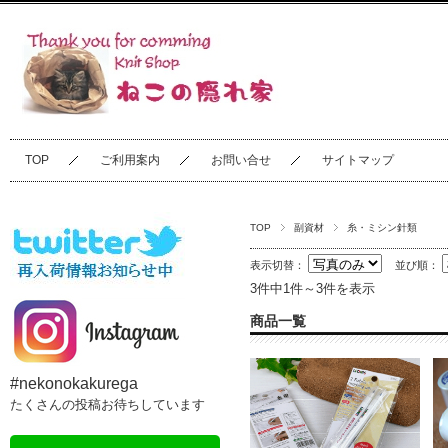
TOP
ご利用案内
お問い合せ
サイトマップ
TOP
副資材
糸・ミシン針類
表示切替：
並び順：
3件中1件～3件を表示
商品一覧
#nekonokakurega
たくさんの投稿お待ちしています