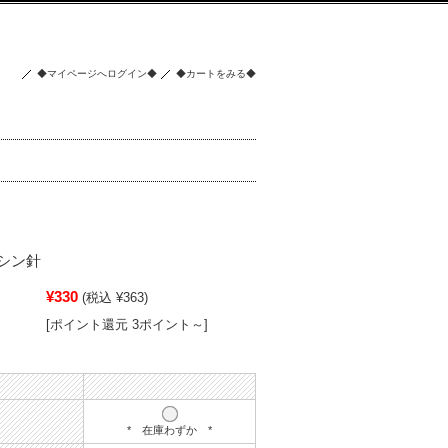
◆マイページへログイン◆
◆カートをみる◆
シン針
¥330
(税込 ¥363)
[ポイント還元 3ポイント～]
* 在庫わずか *