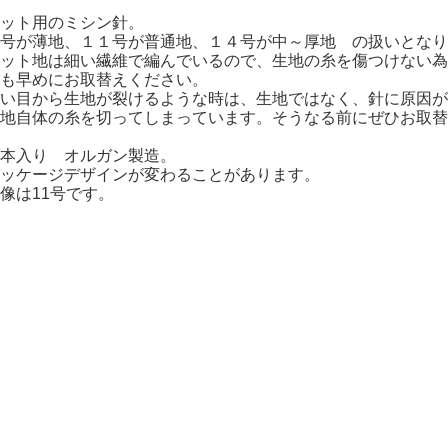
ット用のミシン針。
号が薄地、１１号が普通地、１４号が中～厚地 の扱いとなり
ット地は細い繊維で編んでいるので、生地の糸を傷つけない為
も早めにお取替えください。
い目から生地が裂けるような時は、生地ではなく、針に原因が
地自体の糸を切ってしまっています。そうなる前にぜひお取替
本入り オルガン製造。
ッケージデザインが変わることがあります。
像は11号です。