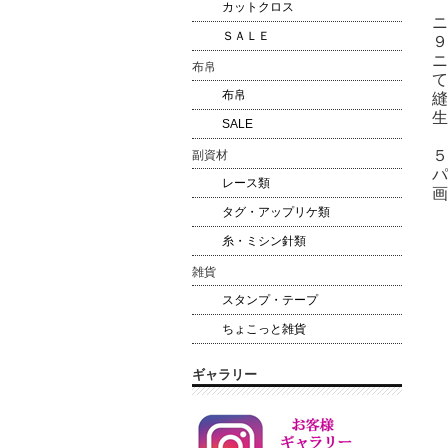
カットクロス
ニ
ＳＡＬＥ
９
ニ
布帛
て
布帛
縫
生
SALE
５
副資材
パ
レース類
画
タグ・アップリケ類
糸・ミシン針類
雑貨
スタンプ・テープ
ちょこっと雑貨
ギャラリー