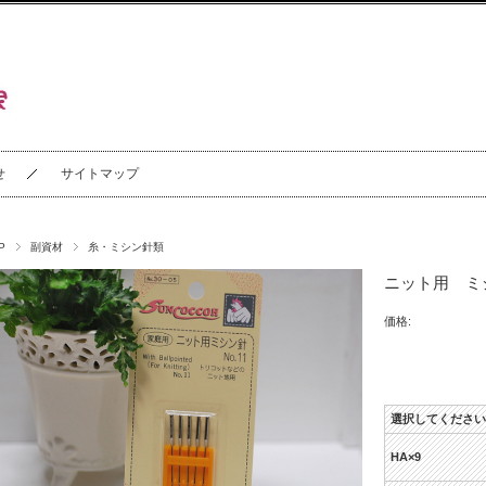
せ
サイトマップ
P
副資材
糸・ミシン針類
ニット用 ミ
価格:
選択してください
HA×9