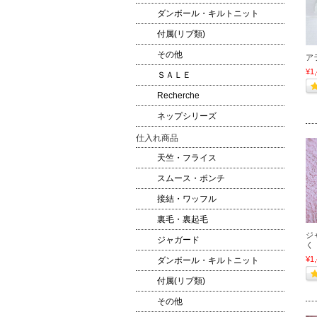
ダンボール・キルトニット
付属(リブ類)
その他
ア
¥1
ＳＡＬＥ
Recherche
ネップシリーズ
仕入れ商品
天竺・フライス
スムース・ポンチ
接結・ワッフル
裏毛・裏起毛
ジ
ジャガード
く
¥1
ダンボール・キルトニット
付属(リブ類)
その他