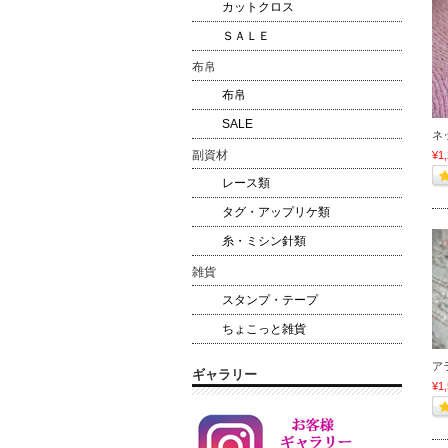
カットクロス
ＳＡＬＥ
布帛
布帛
SALE
ネ
副資材
¥1
レース類
タグ・アップリケ類
糸・ミシン針類
雑貨
スタンプ・テープ
ちょこっと雑貨
ア
ギャラリー
¥1