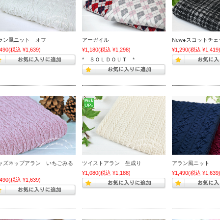
ラン風ニット オフ
アーガイル
New●スコットチ
,490
(税込 ¥1,639)
¥1,180
(税込 ¥1,298)
¥1,290
(税込 ¥1,419
* ＳＯＬＤＯＵＴ *
ャズネップアラン いちごみる
ツイストアラン 生成り
アラン風ニット
¥1,080
(税込 ¥1,188)
¥1,490
(税込 ¥1,639
,490
(税込 ¥1,639)