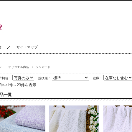
せ
サイトマップ
P
オリジナル商品
ジャガード
示切替：
並び順：
在庫：
3件中1件～23件を表示
品一覧