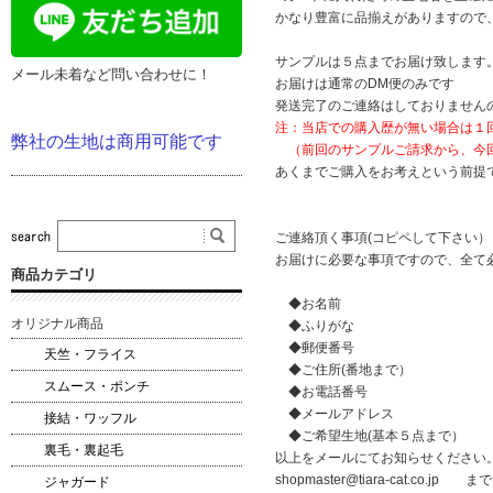
かなり豊富に品揃えがありますので
サンプルは５点までお届け致します
メール未着など問い合わせに！
お届けは通常のDM便のみです
発送完了のご連絡はしておりません
注：当店での購入歴が無い場合は１
弊社の生地は商用可能です
（前回のサンプルご請求から、今回
あくまでご購入をお考えという前提
ご連絡頂く事項(コピペして下さい）
お届けに必要な事項ですので、全て
商品カテゴリ
◆お名前
オリジナル商品
◆ふりがな
◆郵便番号
天竺・フライス
◆ご住所(番地まで）
スムース・ポンチ
◆お電話番号
◆メールアドレス
接結・ワッフル
◆ご希望生地(基本５点まで）
裏毛・裏起毛
以上をメールにてお知らせください
shopmaster@tiara-cat.co.jp ま
ジャガード