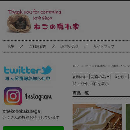
TOP
ご利用案内
お問い合せ
サイトマップ
TOP
オリジナル商品
接結・ワッフ
表示切替：
並び順：
4件中1件～4件を表示
商品一覧
#nekonokakurega
たくさんの投稿お待ちしています