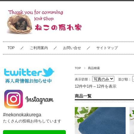
TOP
ご利用案内
お問い合せ
サイトマップ
TOP
商品検索
表示切替：
並び順：
12件中1件～12件を表示
商品一覧
#nekonokakurega
たくさんの投稿お待ちしています