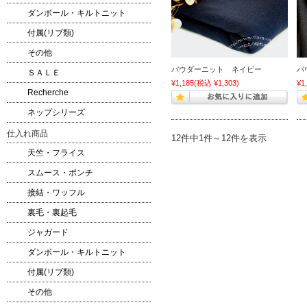
ダンボール・キルトニット
付属(リブ類)
その他
パウダーニット ネイビー
パ
ＳＡＬＥ
¥1,185
(税込 ¥1,303)
¥1
Recherche
ネップシリーズ
仕入れ商品
12件中1件～12件を表示
天竺・フライス
スムース・ポンチ
接結・ワッフル
裏毛・裏起毛
ジャガード
ダンボール・キルトニット
付属(リブ類)
その他