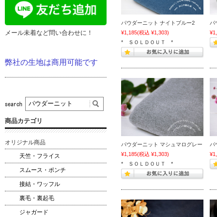
パウダーニット ナイトブルー2
パ
メール未着など問い合わせに！
¥1,185
(税込 ¥1,303)
¥1
* ＳＯＬＤＯＵＴ *
弊社の生地は商用可能です
商品カテゴリ
オリジナル商品
パウダーニット マシュマログレー
パ
¥1,185
(税込 ¥1,303)
¥1
天竺・フライス
* ＳＯＬＤＯＵＴ *
スムース・ポンチ
接結・ワッフル
裏毛・裏起毛
ジャガード