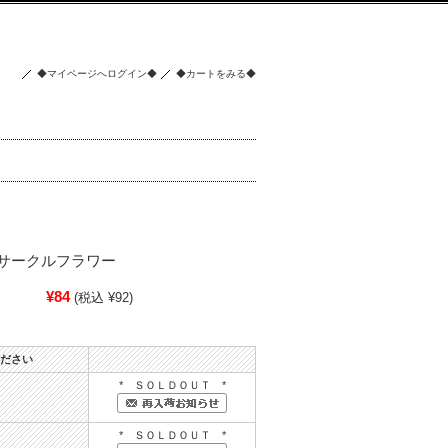
◆マイページへログイン◆
◆カートをみる◆
サークルフラワー
¥84
(税込 ¥92)
ださい
* ＳＯＬＤＯＵＴ *
* ＳＯＬＤＯＵＴ *