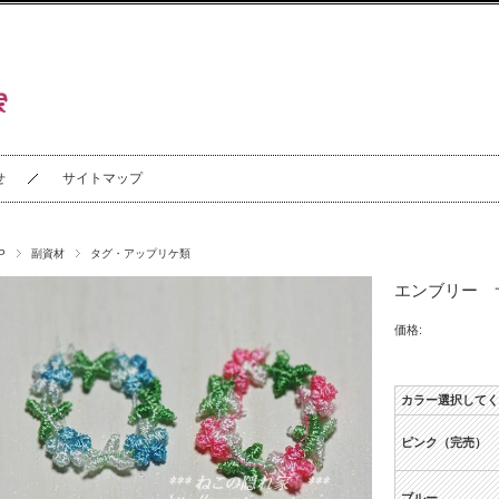
せ
サイトマップ
P
副資材
タグ・アップリケ類
エンブリー 
価格:
カラー選択してく
ピンク（完売）
ブルー