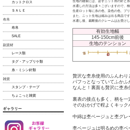
生地の縫製には、必ずニット用の針と糸
カットクロス
水通しの方法は多々ございますので、検
ＳＡＬＥ
生産ロット毎に糸の色、染色の色、プリ
また、ニット生地は縮みは出る商品です
布帛
水通し後、裁断後のクレームはお受けし
布帛
有効生地幅
SALE
145-150cm前後
生地のテンション
副資材
レース類
タグ・アップリケ類
糸・ミシン針類
贅沢な杢糸使用のふんわ
雑貨
パフっとなっていてふかふ
なんと！裏面も贅沢に杢糸
スタンプ・テープ
ちょこっと雑貨
裏表の接点も多く、柄を一
そのおかげで程よくキック
ギャラリー
中綿は杢ベージュと杢グレ
杢ベージュは明るめの杢ベ