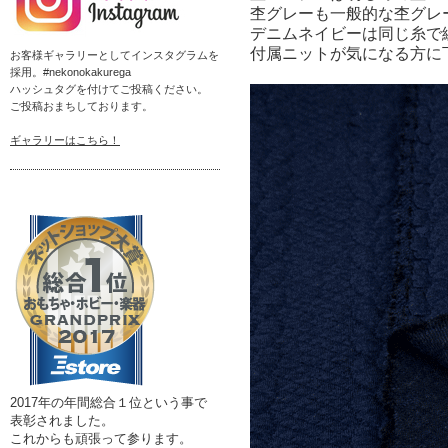
杢グレーも一般的な杢グレ
デニムネイビーは同じ糸で
付属ニットが気になる方に
お客様ギャラリーとしてインスタグラムを
採用。#nekonokakurega
ハッシュタグを付けてご投稿ください。
ご投稿おまちしております。
ギャラリーはこちら！
2017年の年間総合１位という事で
表彰されました。
これからも頑張って参ります。