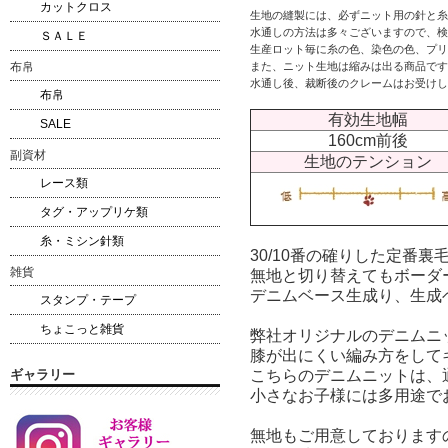
カットクロス
生地の縫製には、必ずニット用の針と糸
水通しの方法は多々ございますので、検
ＳＡＬＥ
生産ロット毎に糸の色、染色の色、プリ
また、ニット生地は縮みは出る商品です
布帛
水通し後、裁断後のクレームはお受けし
布帛
有効生地幅
SALE
160cm前後
副資材
生地のテンション
レース類
タグ・アップリケ類
糸・ミシン針類
30/10番の確りした定番
雑貨
無地と切り替えてもボーダ
デニムベース生成り、生成
スタンプ・テープ
ちょこっと雑貨
弊社オリジナルの
デニムニ
膝が出にくい編み方をして
こちらのデニムニットは、
ギャラリー
小さなお子様には多用途で
無地もご用意しております