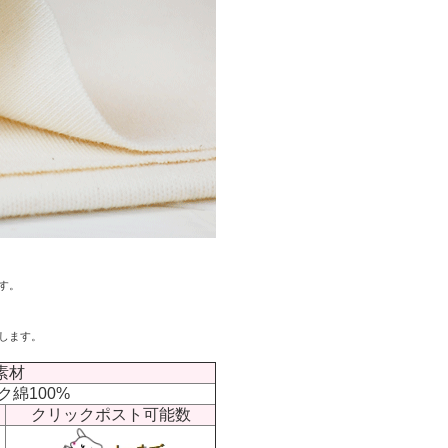
す。
します。
素材
綿100%
クリックポスト可能数