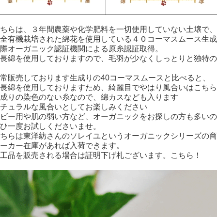
ちらは、３年間農薬や化学肥料を一切使用していない土壌で、
全有機栽培された綿花を使用している４０コーマスムース生成
際オーガニック認証機関による原糸認証取得。
長綿を使用しておりますので、毛羽が少なくしっとりと独特の
常販売しております生成りの40コーマスムースと比べると、
長綿を使用しておりますため、綺麗目でやはり風合いはこちら
成りの染色のない糸なので、綿カスなども入ります
チュラルな風合いとしてお楽しみください
ビー用や肌の弱い方など、オーガニックをお探しの方も多いの
ひ一度お試しくださいませ。
ちらは東洋紡さんのソレイユというオーガニックシリーズの商
ーカー在庫があれば入荷できます。
工品を販売される場合は証明下げ札ございます。
こちら！