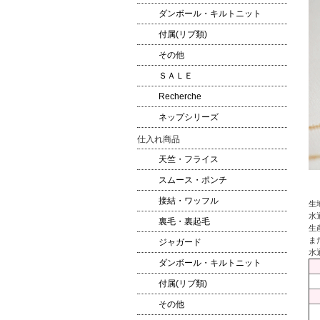
ダンボール・キルトニット
付属(リブ類)
その他
ＳＡＬＥ
Recherche
ネップシリーズ
仕入れ商品
天竺・フライス
スムース・ポンチ
接結・ワッフル
生
水
裏毛・裏起毛
生
ま
ジャガード
水
ダンボール・キルトニット
付属(リブ類)
その他