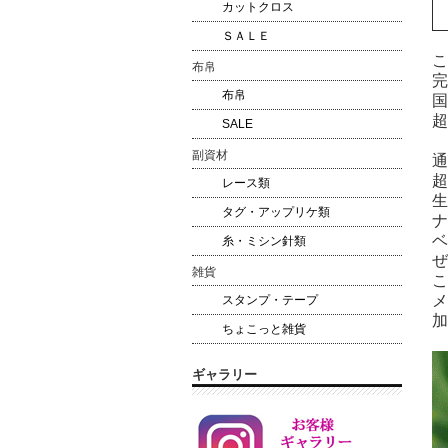
カットクロス
ＳＡＬＥ
こ
布帛
完
布帛
国
超
SALE
副資材
通
超
レース類
生
タグ・アップリケ類
ナ
ベ
糸・ミシン針類
ぜ
雑貨
こ
メ
スタンプ・テープ
加
ちょこっと雑貨
ギャラリー