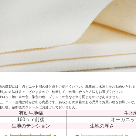
地の縫製には、必ずニット用の針と糸をご使用ください。裁断前に水通しをお勧めいたしま
通しの方法は多々ございますので、検索してご自身に合った方法をお選びください。
産ロット毎に糸の色、染色の色、プリントの色など全く同じものではありません。
た、ニット生地は縮みは出る商品です。あらかじめ余裕のある尺用でお買い物をお願いいた
通し後、裁断後のクレームはお受けしておりません。
有効生地幅
生地
160ｃｍ前後
オーガニック
生地のテンション
生地の厚さ