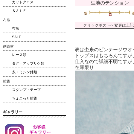
カットクロス
生地のテンション
ＳＡＬＥ
布帛
クリックポストへ変更は上記
布帛
SALE
副資材
表は杢糸のビンテージウオ
レース類
トップスはもちろんですが
仕入なので詳細不明ですが、
タグ・アップリケ類
在庫限り
糸・ミシン針類
雑貨
スタンプ・テープ
ちょこっと雑貨
ギャラリー