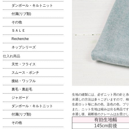
ダンボール・キルトニット
付属(リブ類)
その他
ＳＡＬＥ
Recherche
ネップシリーズ
仕入れ商品
天竺・フライス
スムース・ポンチ
接結・ワッフル
裏毛・裏起毛
生地の縫製には、必ずニット用の針と糸
ジャガード
水通しの方法は多々ございますので、検
生産ロット毎に糸の色、染色の色、プリ
ダンボール・キルトニット
また、ニット生地は縮みは出る商品です
水通し後、裁断後のクレームはお受けし
付属(リブ類)
有効生地幅
その他
145cm前後