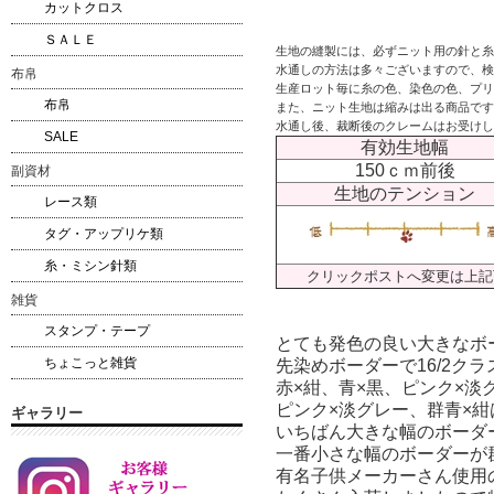
カットクロス
ＳＡＬＥ
生地の縫製には、必ずニット用の針と糸
水通しの方法は多々ございますので、検
布帛
生産ロット毎に糸の色、染色の色、プリ
布帛
また、ニット生地は縮みは出る商品です
水通し後、裁断後のクレームはお受けし
SALE
有効生地幅
150ｃｍ前後
副資材
生地のテンション
レース類
タグ・アップリケ類
糸・ミシン針類
クリックポストへ変更は上記
雑貨
スタンプ・テープ
とても発色の良い大きなボ
ちょこっと雑貨
先染めボーダーで16/2ク
赤×紺、青×黒、ピンク×淡
ピンク×淡グレー、群青×
ギャラリー
いちばん大きな幅のボーダー
一番小さな幅のボーダーが群
有名子供メーカーさん使用