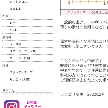
カットクロス
ＳＡＬＥ
クリックポストへ変更は上記
布帛
一般的な杢グレーの60ス
布帛
薄手の素材の首回りなどに
SALE
副資材
原材料等色々な事情により
レース類
大変申し訳ございません。
タグ・アップリケ類
糸・ミシン針類
こちらの商品は中表です
蛇腹に折り畳んだ状態で輸
雑貨
中表ですので、ご使用に際
スタンプ・テープ
弊社の方ではどうすること
ちょこっと雑貨
ご理解頂きました上でお求
ギャラリー
カテゴリ変更 2022/12月