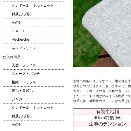
ダンボール・キルトニット
付属(リブ類)
その他
ＳＡＬＥ
Recherche
ネップシリーズ
仕入れ商品
天竺・フライス
スムース・ポンチ
生地の縫製には、必ずニット用の針と糸
接結・ワッフル
水通しの方法は多々ございますので、検
裏毛・裏起毛
生産ロット毎に糸の色、染色の色、プリ
また、ニット生地は縮みは出る商品です
ジャガード
水通し後、裁断後のクレームはお受けし
ダンボール・キルトニット
有効生地幅
付属(リブ類)
40cm前後(W)
生地のテンション
その他