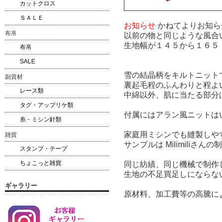
カットクロス
ＳＡＬＥ
お知らせ
かねてよりお知ら
布帛
以前の物と同じような風合
生地幅が１４５から１６５
布帛
SALE
雪の結晶柄をキルトニット
副資材
裏起毛程のふんわりと程よ
レース類
中綿以外、肌に当たる部分
タグ・アップリケ類
付属にはアラン風ニットは
糸・ミシン針類
家庭用ミシンでも縫製しや
雑貨
サンプルは Milimiliさん
スタンプ・テープ
ちょこっと雑貨
同じ紡績、同じ機械で制作
生地の不足買足しにならな
ギャラリー
原材料、加工費等の高騰に