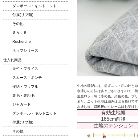
ダンボール・キルトニット
付属(リブ類)
その他
ＳＡＬＥ
Recherche
ネップシリーズ
仕入れ商品
天竺・フライス
スムース・ポンチ
生地の縫製には、必ずニット用の針と糸
接結・ワッフル
水通しの方法は多々ございますので、検
裏毛・裏起毛
生産ロット毎に糸の色、染色の色、プリ
また、ニット生地は縮みは出る商品です
ジャガード
水通し後、裁断後のクレームはお受けし
有効生地幅
ダンボール・キルトニット
165cm前後
付属(リブ類)
生地のテンション
その他