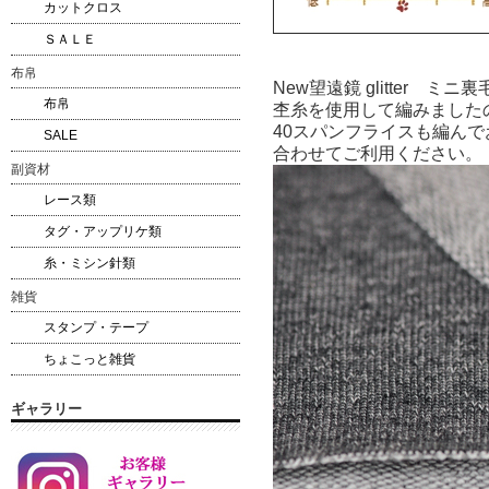
カットクロス
ＳＡＬＥ
布帛
New望遠鏡 glitter
布帛
杢糸を使用して編みました
40スパンフライスも編ん
SALE
合わせてご利用ください。
副資材
レース類
タグ・アップリケ類
糸・ミシン針類
雑貨
スタンプ・テープ
ちょこっと雑貨
ギャラリー