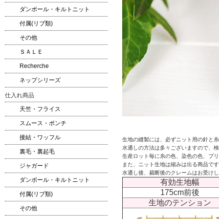
ダンボール・キルトニット
付属(リブ類)
その他
ＳＡＬＥ
Recherche
ネップシリーズ
仕入れ商品
天竺・フライス
スムース・ポンチ
接結・ワッフル
生地の縫製には、必ずニット用の針と糸
水通しの方法は多々ございますので、検
裏毛・裏起毛
生産ロット毎に糸の色、染色の色、プリ
また、ニット生地は縮みは出る商品です
ジャガード
水通し後、裁断後のクレームはお受けし
ダンボール・キルトニット
有効生地幅
175cm前後
付属(リブ類)
生地のテンション
その他