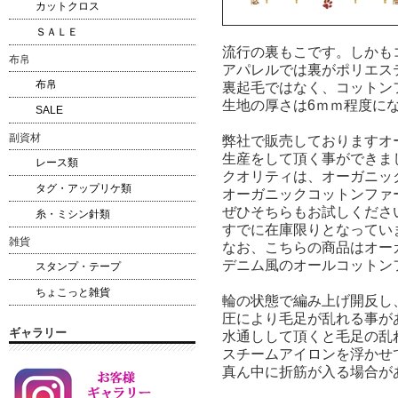
カットクロス
ＳＡＬＥ
流行の裏もこです。しかもコ
布帛
アパレルでは裏がポリエス
布帛
裏起毛ではなく、コットン
生地の厚さは6ｍｍ程度に
SALE
副資材
弊社で販売しておりますオ
生産をして頂く事ができま
レース類
クオリティは、オーガニッ
タグ・アップリケ類
オーガニックコットンファ
ぜひそちらもお試しくださ
糸・ミシン針類
すでに在庫限りとなってい
雑貨
なお、こちらの商品はオー
デニム風のオールコットン
スタンプ・テープ
ちょこっと雑貨
輪の状態で編み上げ開反し
圧により毛足が乱れる事が
ギャラリー
水通しして頂くと毛足の乱
スチームアイロンを浮かせ
真ん中に折筋が入る場合が