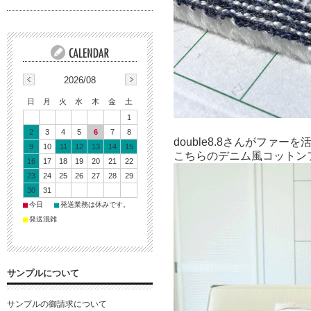
2026/08
日
月
火
水
木
金
土
1
2
3
4
5
6
7
8
double8.8さんがファ
9
10
11
12
13
14
15
こちらのデニム風コットン
16
17
18
19
20
21
22
23
24
25
26
27
28
29
30
31
■
■
今日
発送業務は休みです。
■
発送混雑
サンプルについて
サンプルの御請求について