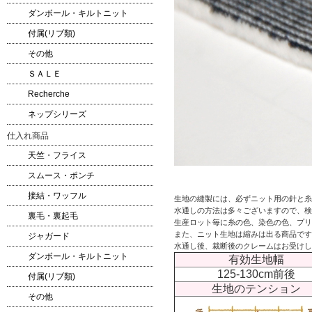
ダンボール・キルトニット
付属(リブ類)
その他
ＳＡＬＥ
Recherche
ネップシリーズ
仕入れ商品
天竺・フライス
スムース・ポンチ
接結・ワッフル
生地の縫製には、必ずニット用の針と糸
水通しの方法は多々ございますので、検
裏毛・裏起毛
生産ロット毎に糸の色、染色の色、プリ
また、ニット生地は縮みは出る商品です
ジャガード
水通し後、裁断後のクレームはお受けし
ダンボール・キルトニット
有効生地幅
125-130cm前後
付属(リブ類)
生地のテンション
その他