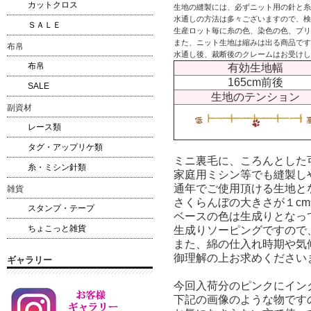
カットクロス
生地の縫製には、必ずニット用の針と糸
水通しの方法は多々ございますので、検
ＳＡＬＥ
生産ロット毎に糸の色、染色の色、プリ
また、ニット生地は縮みは出る商品です
布帛
水通し後、裁断後のクレームはお受けし
布帛
有効生地幅
165cm前後
SALE
生地のテンション
副資材
レース類
タグ・アップリケ類
ミニ裏毛に、ころんとした
糸・ミシン針類
家庭用ミシン等でも縫製し
通年でご使用頂ける生地と
雑貨
さくらんぼの大きさが１c
スタンプ・テープ
ベースの色は生成りとなっ
ちょこっと雑貨
生成りソーピングですので
また、綿の仕入れ時期や気
御理解の上お求めください
ギャラリー
今回入荷分のピンクにイン
下記の画像のような物です