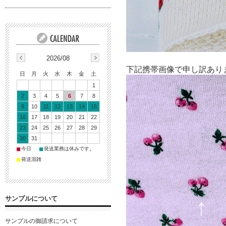
2026/08
下記携帯画像で申し訳あり
日
月
火
水
木
金
土
1
2
3
4
5
6
7
8
9
10
11
12
13
14
15
16
17
18
19
20
21
22
23
24
25
26
27
28
29
30
31
■
■
今日
発送業務は休みです。
■
発送混雑
サンプルについて
サンプルの御請求について