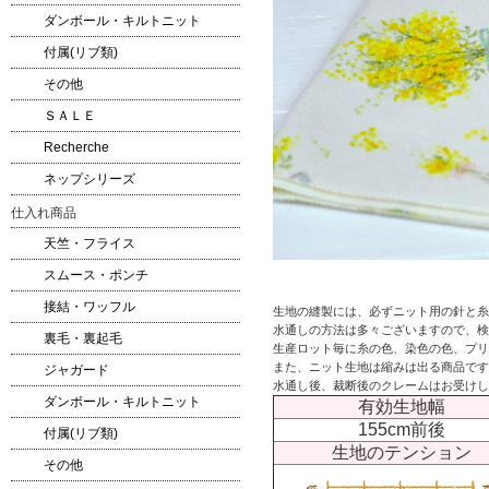
ダンボール・キルトニット
付属(リブ類)
その他
ＳＡＬＥ
Recherche
ネップシリーズ
仕入れ商品
天竺・フライス
スムース・ポンチ
接結・ワッフル
生地の縫製には、必ずニット用の針と糸
水通しの方法は多々ございますので、検
裏毛・裏起毛
生産ロット毎に糸の色、染色の色、プリ
また、ニット生地は縮みは出る商品です
ジャガード
水通し後、裁断後のクレームはお受けし
ダンボール・キルトニット
有効生地幅
155cm前後
付属(リブ類)
生地のテンション
その他