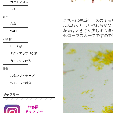
カットクロス
ＳＡＬＥ
布帛
こちらは生成ベースのミモ
布帛
ふんわりとしたやわらかな
花束は大きさが少しずつ違
SALE
40コーマスムースですの
副資材
レース類
タグ・アップリケ類
糸・ミシン針類
雑貨
スタンプ・テープ
ちょこっと雑貨
ギャラリー