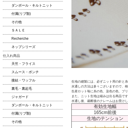
ダンボール・キルトニット
付属(リブ類)
その他
ＳＡＬＥ
Recherche
ネップシリーズ
仕入れ商品
天竺・フライス
スムース・ポンチ
接結・ワッフル
生地の縫製には、必ずニット用の針と糸
水通しの方法は多々ございますので、検
裏毛・裏起毛
生産ロット毎に糸の色、染色の色、プリ
また、ニット生地は縮みは出る商品です
ジャガード
水通し後、裁断後のクレームはお受けし
ダンボール・キルトニット
有効生地幅
165cm前後
付属(リブ類)
生地のテンション
その他