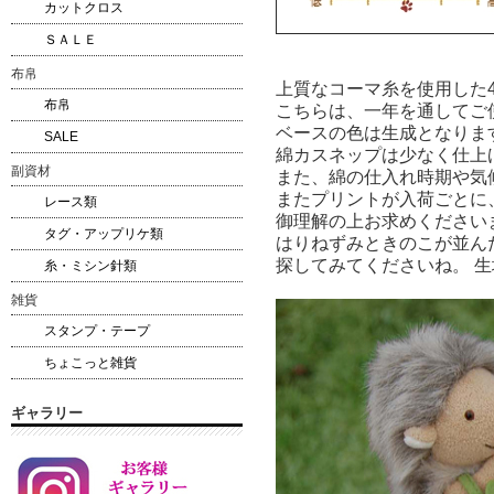
カットクロス
ＳＡＬＥ
布帛
上質なコーマ糸を使用した
布帛
こちらは、一年を通してご
ベースの色は生成となりま
SALE
綿カスネップは少なく仕上
副資材
また、綿の仕入れ時期や気
またプリントが入荷ごとに
レース類
御理解の上お求めください
タグ・アップリケ類
はりねずみときのこが並ん
探してみてくださいね。 
糸・ミシン針類
雑貨
スタンプ・テープ
ちょこっと雑貨
ギャラリー