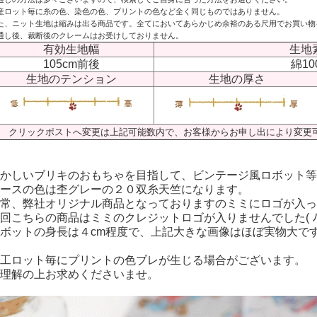
産ロット毎に糸の色、染色の色、プリントの色など全く同じものではありません。
た、ニット生地は縮みは出る商品です。全てにおいてあらかじめ余裕のある尺用でお買い物
通し後、裁断後のクレームはお受けしておりません。
有効生地幅
生地
105cm前後
綿10
生地のテンション
生地の厚さ
クリックポストへ変更は上記可能数内で、お客様からお申し出により変更
かしいブリキのおもちゃを目指して、ビンテージ風ロボット等
ースの色は杢グレーの２０双糸天竺になります。
常、弊社オリジナル商品となっておりますのミミにロゴが入っ
回こちらの商品はミミのクレジットロゴが入りませんでした( ﾉД
ボットの身長は４cm程度で、上記大きな画像はほぼ実物大で
工ロット毎にプリントの色ブレが生じる場合がございます。
理解の上お求めくださいませ。