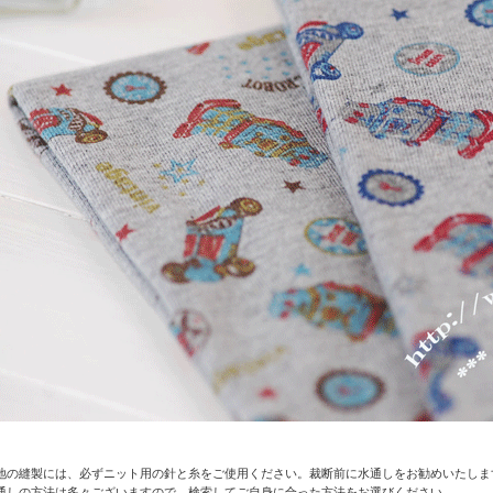
地の縫製には、必ずニット用の針と糸をご使用ください。裁断前に水通しをお勧めいたしま
通しの方法は多々ございますので、検索してご自身に合った方法をお選びください。