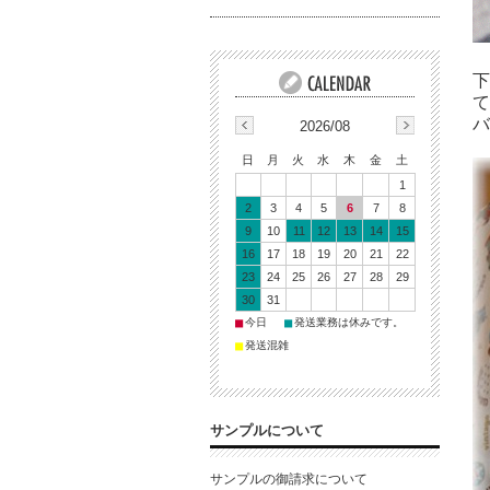
下
て
バ
2026/08
日
月
火
水
木
金
土
1
2
3
4
5
6
7
8
9
10
11
12
13
14
15
16
17
18
19
20
21
22
23
24
25
26
27
28
29
30
31
■
■
今日
発送業務は休みです。
■
発送混雑
サンプルについて
サンプルの御請求について