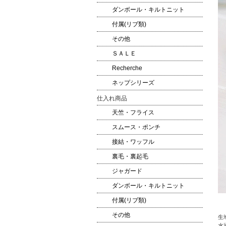
ダンボール・キルトニット
付属(リブ類)
その他
ＳＡＬＥ
Recherche
ネップシリーズ
仕入れ商品
天竺・フライス
スムース・ポンチ
接結・ワッフル
裏毛・裏起毛
ジャガード
ダンボール・キルトニット
付属(リブ類)
その他
生
水