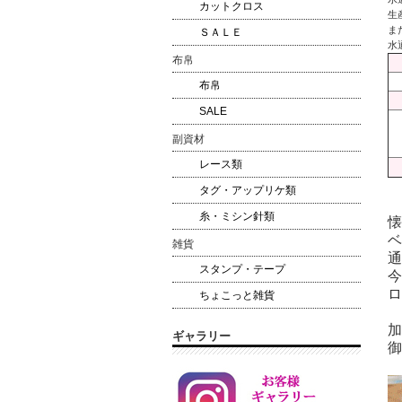
カットクロス
生
ま
ＳＡＬＥ
水
布帛
布帛
SALE
副資材
レース類
タグ・アップリケ類
糸・ミシン針類
懐
ベ
雑貨
通
スタンプ・テープ
今
ロ
ちょこっと雑貨
加
ギャラリー
御