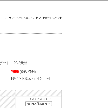
◆マイページへログイン◆
◆カートをみる◆
ット 20/2天竺
¥695
(税込 ¥764)
[ポイント還元 7ポイント～]
* ＳＯＬＤＯＵＴ *